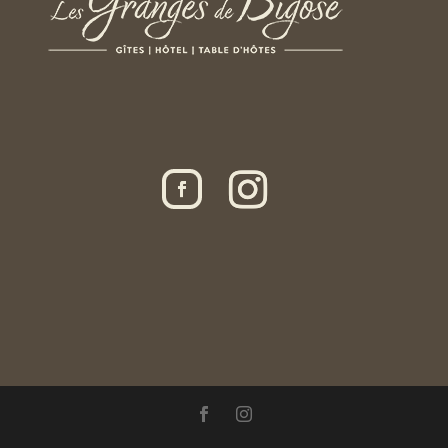
Gérer le consentement
Pour offrir les meilleures expériences, nous utilisons des technologies
telles que les cookies pour stocker et/ou accéder aux informations des
appareils. Le fait de consentir à ces technologies nous permettra de
traiter des données telles que le comportement de navigation ou les ID
uniques sur ce site. Le fait de ne pas consentir ou de retirer son
consentement peut avoir un effet négatif sur certaines caractéristiques
et fonctions.
Accepter
Refuser