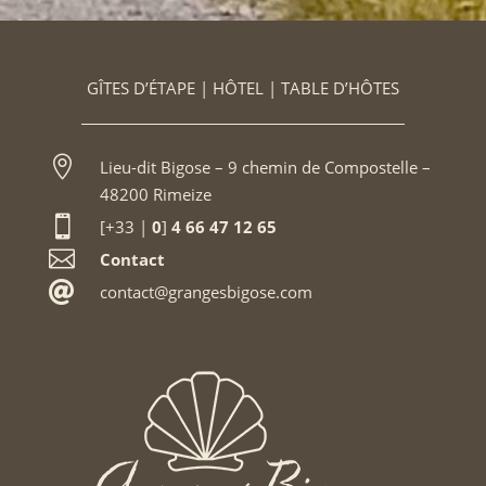
GÎTES D’ÉTAPE | HÔTEL | TABLE D’HÔTES

Lieu-dit Bigose – 9 chemin de Compostelle –
48200 Rimeize

[+33 |
0
]
4 66 47 12 65

Contact

contact@grangesbigose.com