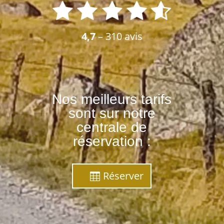
4,7
– 310 avis
Nos meilleurs tarifs
sont sur notre
centrale de
réservation :
Réserver