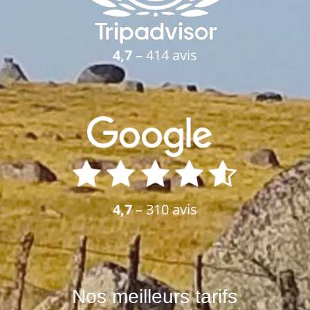
4,7
– 414 avis
4,7
– 310 avis
Nos meilleurs tarifs