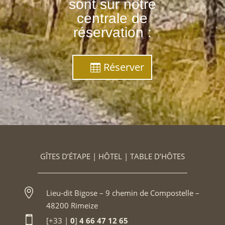
sont sur notre
centrale de
réservation :
Réserver
GÎTES D’ÉTAPE | HÔTEL | TABLE D’HÔTES

Lieu-dit Bigose – 9 chemin de Compostelle –
48200 Rimeize

[+33 |
0
]
4 66 47 12 65