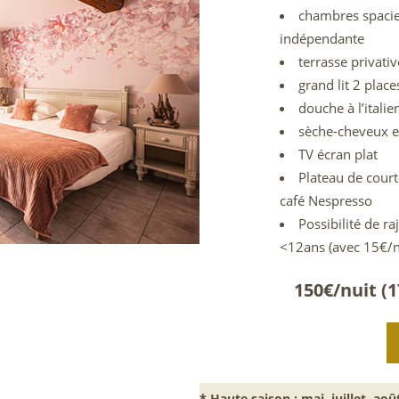
chambres spacie
indépendante
terrasse privati
grand lit 2 plac
douche à l’italie
sèche-cheveux et
TV écran plat
Plateau de court
café Nespresso
Possibilité de r
<12ans (avec 15€/n
150€/nuit (
* Haute saison : mai, juillet, aoû