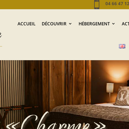

0
4 66 47 1
ACCUEIL
DÉCOUVRIR
HÉBERGEMENT
ACT
s «Charme»