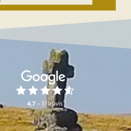
4,7
– 310 avis