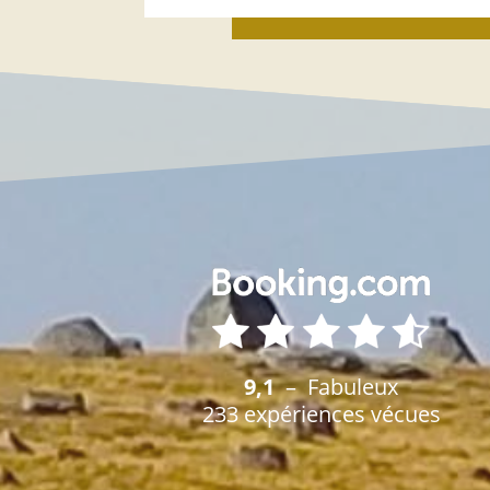
9,1
– Fabuleux
233 expériences vécues